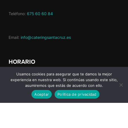
Teléfono:
675 60 60 84
Email:
info@cateringsantacruz.es
HORARIO
Usamos cookies para asegurar que te damos la mejor
experiencia en nuestra web. Si continúas usando este sitio,
Nuestro horario de atención al cliente de lunes a jueves
asumiremos que estás de acuerdo con ello.
laborables de 10:00 a 17:00 y viernes laborables de 10:00
a 15:00.
Aceptar
Política de privacidad